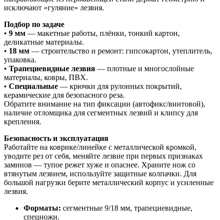
исключают «гуляние» лезвия.
Подбор по задаче
•
9 мм
— макетные работы, плёнки, тонкий картон,
деликатные материалы.
•
18 мм
— строительство и ремонт: гипсокартон, утеплитель,
упаковка.
•
Трапециевидные лезвия
— плотные и многослойные
материалы, ковры, ПВХ.
•
Специальные
— крючки для рулонных покрытий,
керамические для безопасного реза.
Обратите внимание на тип фиксации (автофикс/винтовой),
наличие отломщика для сегментных лезвий и клипсу для
крепления.
Безопасность и эксплуатация
Работайте на коврике/линейке с металлической кромкой,
уводите рез от себя, меняйте лезвие при первых признаках
заминов — тупое режет хуже и опаснее. Храните нож со
втянутым лезвием, используйте защитные колпачки. Для
большой нагрузки берите металлический корпус и усиленные
лезвия.
Форматы:
сегментные 9/18 мм, трапециевидные,
спецножи.